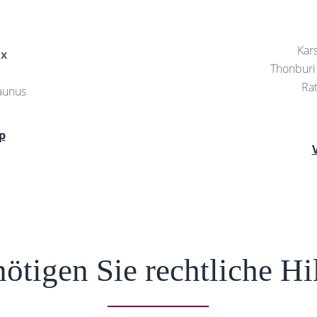
Kars
ax
Thonburi 
Ra
aunus
p
ötigen Sie rechtliche Hi