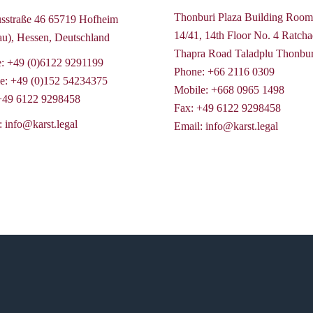
Thonburi Plaza Building Room
sstraße 46 65719 Hofheim
14/41, 14th Floor No. 4 Ratcha
au), Hessen, Deutschland
Thapra Road Taladplu Thonbur
e:
+49 (0)6122 9291199
Phone:
+66 2116 0309
e:
+49 (0)152 54234375
Mobile:
+668 0965 1498
+49 6122 9298458
Fax:
+49 6122 9298458
:
info@karst.legal
Email:
info@karst.legal