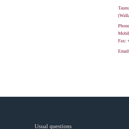
Taunu
(Wall
Phon
Mobil
Fax:
Email
Usual questions