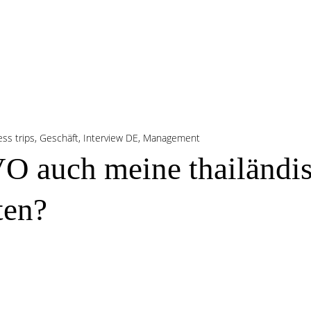
ss trips
,
Geschäft
,
Interview DE
,
Management
VO auch meine thailändi
ten?