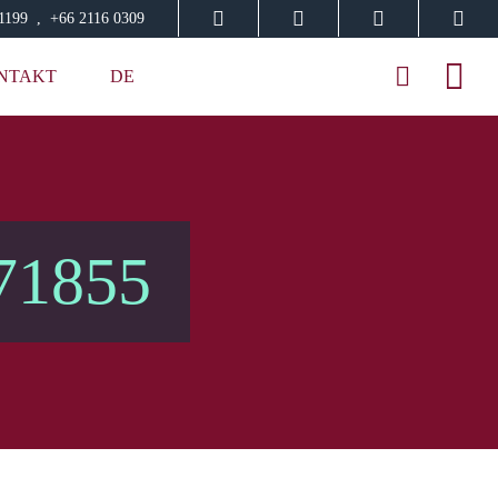
91199 , +66 2116 0309
NTAKT
DE
71855