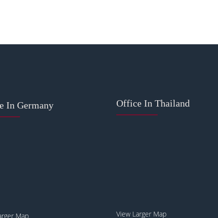
Office In Thailand
ce In Germany
View Larger Map
arger Map