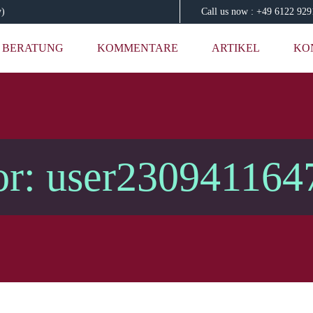
y)
Call us now : +49 6122 92
BERATUNG
KOMMENTARE
ARTIKEL
KO
or: user230941164