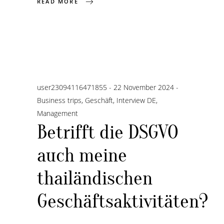
READ MORE
user23094116471855
22 November 2024
Business trips
,
Geschäft
,
Interview DE
,
Management
Betrifft die DSGVO
auch meine
thailändischen
Geschäftsaktivitäten?