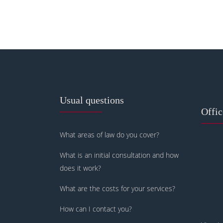
Usual questions
Offi
What areas of law do you cover?
What is an initial consultation and how
does it work?
What are the costs for your services?
How can I contact you?