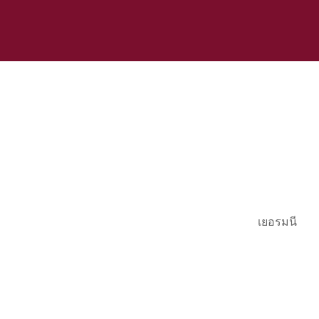
เยอรมนี
View Larger Map