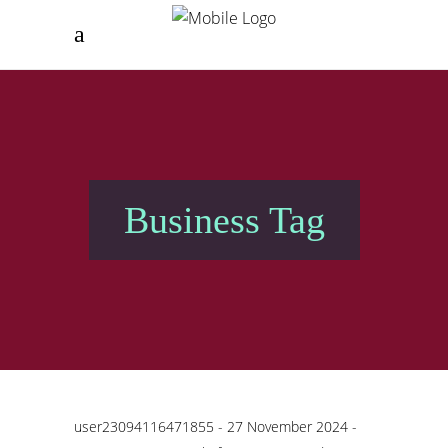
Business Tag
user23094116471855
27 November 2024